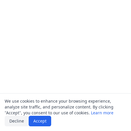
vordefinierten Defaults ergänzt.</p><p class="prose-
p">Creates three different carousel post scripts for
Instagram with a focus on conversions such as
downloads, leads or subscriptions. Each script
combines an attention-grabbing hook, 5–8 slide texts
and a clear call to action. The content leverages
platform trends, target group psychology, and
marketing strategies to motivate young adults to take
action. An explanatory section describes the creative
approach of each variant and how they differ. Missing
input field</p>
We use cookies to enhance your browsing experience,
analyze site traffic, and personalize content. By clicking
"Accept", you consent to our use of cookies.
Learn more
Decline
Accept