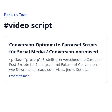
Back to Tags
#
video script
Conversion-Optimierte Carousel Scripts
für Social Media / Conversion-optimised
carousel scripts
<p class="prose-p">Erstellt drei verschiedene Carousel-
Post-Skripte für Instagram mit Fokus auf Conversions
wie Downloads, Leads oder Abos. Jedes Script
kombiniert eine aufmerksamkeitsstarke Hook, 5–8
Levent Yelmen
Slide-Texte und eine klare Handlungsaufforderung. Die
Inhalte nutzen Plattform-Trends,
Zielgruppenpsychologie und Marketingstrategien, um
junge Erwachsene zum Handeln zu bewegen. Ein
Erklärungsabschnitt beschreibt den kreativen Ansatz
der jeweiligen Variante sowie deren
Unterscheidungen. Fehlende Inputfelder werden mit