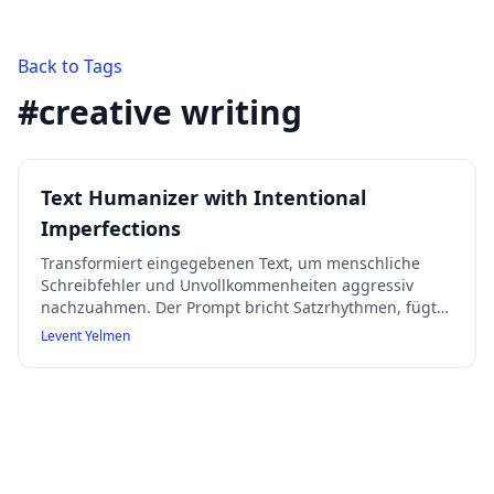
Back to Tags
#
creative writing
Text Humanizer with Intentional
Imperfections
Transformiert eingegebenen Text, um menschliche
Schreibfehler und Unvollkommenheiten aggressiv
nachzuahmen. Der Prompt bricht Satzrhythmen, fügt
Tippfehler und umgangssprachliche Elemente ein,
Levent Yelmen
stört den Informationsfluss, ersetzt Wörter durch
einfachere oder falsche Synonyme und sabotiert die
Satzstruktur. Geeignet für kreative Schreib- und
Stiltransferaufgaben, nicht für professionelle oder
sensible Inhalte.