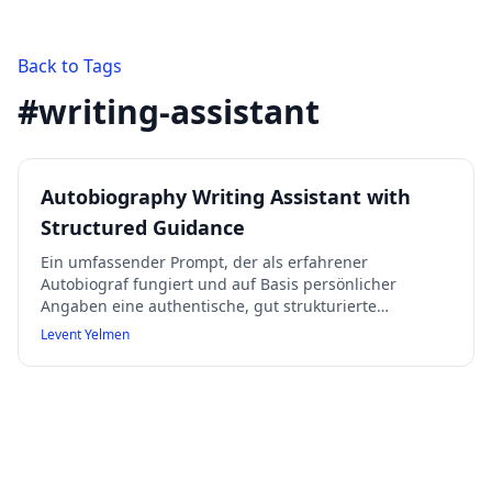
Back to Tags
#
writing-assistant
Autobiography Writing Assistant with
Structured Guidance
Ein umfassender Prompt, der als erfahrener
Autobiograf fungiert und auf Basis persönlicher
Angaben eine authentische, gut strukturierte
Autobiografie in Ich-Form erstellt. Der Prompt fordert
Levent Yelmen
detaillierte Eingaben zu Lebensdaten, Beziehungen,
Wendepunkten, Herausforderungen und mehr, um
eine narrative, lebendige und stimmige
Lebensgeschichte zu verfassen. Er bietet verschiedene
Ton- und Längenoptionen, verlangt genaue Fakten und
erlaubt keine Erfindungen ohne Kennzeichnung.
Zudem liefert er Gliederungen, Titelvorschläge,