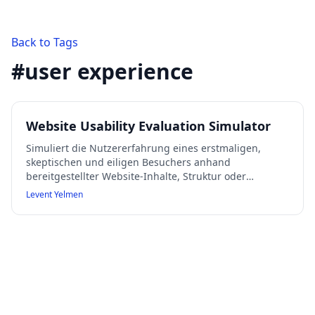
Back to Tags
#
user experience
Website Usability Evaluation Simulator
Simuliert die Nutzererfahrung eines erstmaligen,
skeptischen und eiligen Besuchers anhand
bereitgestellter Website-Inhalte, Struktur oder
Screenshots. Liefert eine schrittweise neutrale und
Levent Yelmen
kritische Analyse, identifiziert Reibungspunkte und
empfiehlt die wichtigste Änderung zur Nutzerbindung.
Nutzt ausschließlich die gegebenen Informationen
ohne Zugriff auf echte Websites.