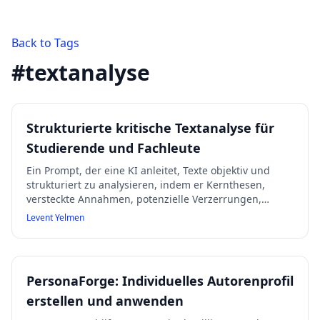
Back to Tags
#
textanalyse
Strukturierte kritische Textanalyse für
Studierende und Fachleute
Ein Prompt, der eine KI anleitet, Texte objektiv und
strukturiert zu analysieren, indem er Kernthesen,
versteckte Annahmen, potenzielle Verzerrungen,
alternative Interpretationen, Evidenzbewertung,
Levent Yelmen
Implikationen und eine kritische Synthese in klar
gegliederten Stichpunkten darstellt. Geeignet für
Lernende und Fachleute, die eine tiefgehende, nicht
zusammenfassende Kritik suchen.
PersonaForge: Individuelles Autorenprofil
erstellen und anwenden