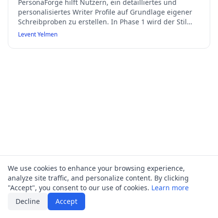
PersonaForge hilft Nutzern, ein detailliertes und
personalisiertes Writer Profile auf Grundlage eigener
Schreibproben zu erstellen. In Phase 1 wird der Stil
durch ein geführtes Interview und Textanalyse erfasst.
Levent Yelmen
In Phase 2 wird dieser Stil automatisch auf neu
generierte oder umgeschriebene Inhalte angewendet.
Die Plattform passt Tonfall, Syntax, Struktur und
Rhetorik dem Nutzerprofil an und bietet Funktionen
zur kontinuierlichen Nachkalibrierung.
We use cookies to enhance your browsing experience,
analyze site traffic, and personalize content. By clicking
"Accept", you consent to our use of cookies.
Learn more
Decline
Accept