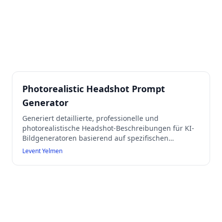
Photorealistic Headshot Prompt
Generator
Generiert detaillierte, professionelle und
photorealistische Headshot-Beschreibungen für KI-
Bildgeneratoren basierend auf spezifischen
Angaben zum Subjekt. Eignet sich für berufliche
Levent Yelmen
Profile, Business-Avatare und ethisch einwandfreie
Anwendungen. Validiert erforderliche Angaben und
fordert bei Unklarheiten Nachbesserungen an.