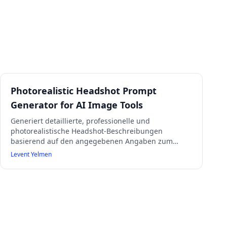
Photorealistic Headshot Prompt
Generator for AI Image Tools
Generiert detaillierte, professionelle und
photorealistische Headshot-Beschreibungen
basierend auf den angegebenen Angaben zum
Subjekt. Der Prompt ist für die Verwendung in
Levent Yelmen
professionellen Profilen, Business-Avataren und
ähnlichen ethischen Anwendungen konzipiert. Er
fordert bei fehlenden oder unklaren Angaben eine
Klärung an und stellt sicher, dass nur vollständige
und klare Informationen verarbeitet werden. Enthält
technische Spezifikationen, Beleuchtungs- und
Umgebungsdetails sowie ethische Warnhinweise.