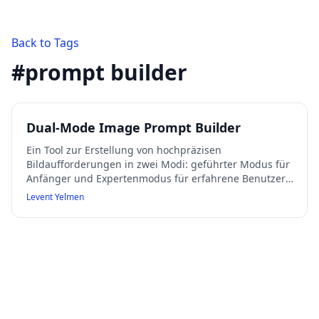
Back to Tags
#
prompt builder
Dual-Mode Image Prompt Builder
Ein Tool zur Erstellung von hochpräzisen
Bildaufforderungen in zwei Modi: geführter Modus für
Anfänger und Expertenmodus für erfahrene Benutzer.
Es legt Wert auf klare, durchsetzbare Einschränkungen
Levent Yelmen
und vermeidet kreative Schreibweisen.