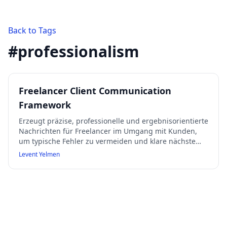
Back to Tags
#
professionalism
Freelancer Client Communication
Framework
Erzeugt präzise, professionelle und ergebnisorientierte
Nachrichten für Freelancer im Umgang mit Kunden,
um typische Fehler zu vermeiden und klare nächste
Schritte zu fördern. Unterstützt verschiedene
Levent Yelmen
Szenarien wie Zahlungsverzug, Preis-Einwände,
fehlendes Feedback, Scope Creep und
Kundenansprache mit einem strukturierten, direkten
und sachlichen Kommunikationsstil.