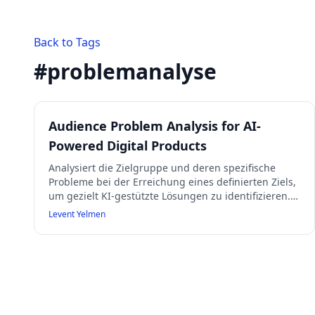
Back to Tags
#
problemanalyse
Audience Problem Analysis for AI-
Powered Digital Products
Analysiert die Zielgruppe und deren spezifische
Probleme bei der Erreichung eines definierten Ziels,
um gezielt KI-gestützte Lösungen zu identifizieren.
Der Prompt fordert die Angabe von Zielgruppe und
Levent Yelmen
Ziel, listet dann die 10 größten Herausforderungen
mit Erklärung und bewertet, ob KI diese schnell
lösen kann. Er hilft, realistische Erwartungen an KI-
Tools zu setzen und vermeidet stereotype
Annahmen.