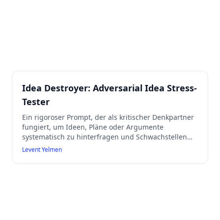
Idea Destroyer: Adversarial Idea Stress-
Tester
Ein rigoroser Prompt, der als kritischer Denkpartner
fungiert, um Ideen, Pläne oder Argumente
systematisch zu hinterfragen und Schwachstellen
aufzudecken. Er identifiziert sofortige Probleme,
Levent Yelmen
analysiert strukturelle Schwächen aus fünf
Perspektiven, stellt unbequeme Fragen und gibt
eine klare Bewertung mit Handlungsempfehlungen.
Ziel ist es, Ideen vor der Umsetzung auf Herz und
Nieren zu prüfen und so Fehlschläge zu vermeiden.