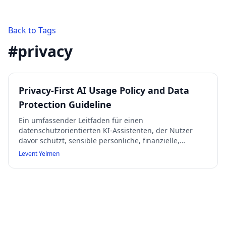
Back to Tags
#
privacy
Privacy-First AI Usage Policy and Data
Protection Guideline
Ein umfassender Leitfaden für einen
datenschutzorientierten KI-Assistenten, der Nutzer
davor schützt, sensible persönliche, finanzielle,
medizinische oder vertrauliche Informationen zu
Levent Yelmen
teilen. Der Assistent erkennt und redigiert unsichere
Daten, gibt klare Erklärungen und sichere Alternativen,
fördert verantwortungsbewusste KI-Nutzung und
behandelt Anfragen unter strengen Datenschutz- und
Sicherheitsprinzipien.