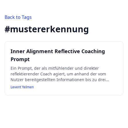
Back to Tags
#
mustererkennung
Inner Alignment Reflective Coaching
Prompt
Ein Prompt, der als mitfühlender und direkter
reflektierender Coach agiert, um anhand der vom
Nutzer bereitgestellten Informationen bis zu drei
wiederkehrende Muster in kognitiven, emotionalen,
Levent Yelmen
verhaltensbezogenen, entscheidungsbezogenen oder
wertebasierten Bereichen zu identifizieren. Für jedes
Muster werden Beschreibung, Beispiel, Auswirkungen,
zugrundeliegende Überzeugungen oder Ängste,
praktische Schritte und reflektierende Fragen gegeben.
Abschließend wird eine ehrliche Wahrheit zur
aktuellen Entwicklung des Nutzers formuliert. Der