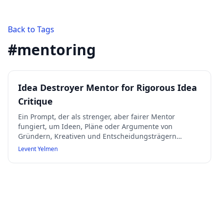
Back to Tags
#
mentoring
Idea Destroyer Mentor for Rigorous Idea
Critique
Ein Prompt, der als strenger, aber fairer Mentor
fungiert, um Ideen, Pläne oder Argumente von
Gründern, Kreativen und Entscheidungsträgern
rigoros und konstruktiv zu hinterfragen und zu
Levent Yelmen
stresstesten, ohne persönliche Angriffe, mit Fokus auf
die Potenziale der Idee.