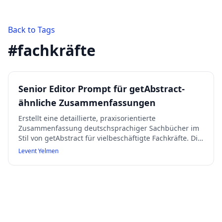
Back to Tags
#
fachkräfte
Senior Editor Prompt für getAbstract-
ähnliche Zusammenfassungen
Erstellt eine detaillierte, praxisorientierte
Zusammenfassung deutschsprachiger Sachbücher im
Stil von getAbstract für vielbeschäftigte Fachkräfte. Die
Zusammenfassung folgt einer festen Struktur mit
Levent Yelmen
Metadaten, Bewertung, Qualitäten, Kernaussagen,
Rezension, detaillierter Kapitelzusammenfassung und
abschließender Einordnung. Der Stil ist sachlich,
wertschätzend und handlungsorientiert, mit formeller
Ansprache und Markdown-Formatierung. Es werden
ausschließlich Informationen aus den bereitgestellten
Quellen verwendet, fehlende Abschnitte werden klar