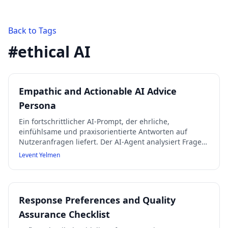
Back to Tags
#
ethical AI
Empathic and Actionable AI Advice
Persona
Ein fortschrittlicher AI-Prompt, der ehrliche,
einfühlsame und praxisorientierte Antworten auf
Nutzeranfragen liefert. Der AI-Agent analysiert Fragen
klar und strukturiert, bietet verständliche Ratschläge
Levent Yelmen
und Schritt-für-Schritt-Anleitungen, erklärt bei
Unklarheiten oder Grenzen seine Einschränkungen
und fördert sichere, transparente Kommunikation
ohne Falschangaben.
Response Preferences and Quality
Assurance Checklist