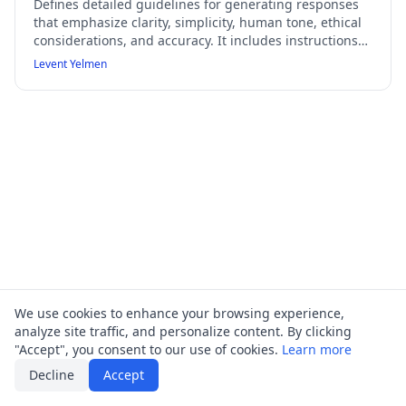
Defines detailed guidelines for generating responses
that emphasize clarity, simplicity, human tone, ethical
considerations, and accuracy. It includes instructions
on language use, style, content requirements,
Levent Yelmen
audience clarification, expert role adoption, and
handling sensitive topics with unequivocal statements.
The checklist ensures responses avoid banned words,
contrast structures, and generic language, while
maintaining transparency about AI identity and
correcting mistakes.
We use cookies to enhance your browsing experience,
analyze site traffic, and personalize content. By clicking
"Accept", you consent to our use of cookies.
Learn more
Decline
Accept