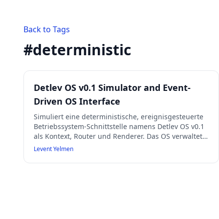
Back to Tags
#
deterministic
Detlev OS v0.1 Simulator and Event-
Driven OS Interface
Simuliert eine deterministische, ereignisgesteuerte
Betriebssystem-Schnittstelle namens Detlev OS v0.1
als Kontext, Router und Renderer. Das OS verwaltet
Start/Stopp von Apps, Fensterzustände, Fokus und
Levent Yelmen
ein unveränderliches Ereignisprotokoll. Es reagiert
ausschließlich auf OS-Kommandos (::on, ::off, ::start,
::stop, ::open, ::close, ::focus, ::apps, ::help) und zeigt
eine Desktop-Oberfläche mit Log, Status und
Fenstern. Eingaben werden je nach Fokus an Apps,
Detlev Ass oder das OS geroutet. Fehler und
fehlende Dateien werden OS-konform gemeldet. Ein