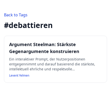
Back to Tags
#
debattieren
Argument Steelman: Stärkste
Gegenargumente konstruieren
Ein interaktiver Prompt, der Nutzerpositionen
entgegennimmt und darauf basierend die stärkste,
intellektuell ehrliche und respektvolle
Gegenargumentation erstellt. Dabei werden
Levent Yelmen
philosophische, empirische, historische, logische und
erfahrungsbasierte Perspektiven genutzt,
Schwachstellen der Nutzerposition benannt und eine
Synthese beider Standpunkte angeboten.