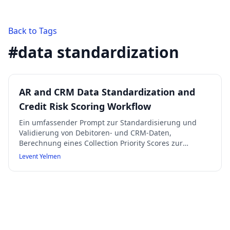
Back to Tags
#
data standardization
AR and CRM Data Standardization and
Credit Risk Scoring Workflow
Ein umfassender Prompt zur Standardisierung und
Validierung von Debitoren- und CRM-Daten,
Berechnung eines Collection Priority Scores zur
Priorisierung von Forderungen, Segmentierung von
Levent Yelmen
Kundenkonten mit Handlungsempfehlungen,
Erstellung personalisierter Mahnschreiben basierend
auf Prioritätsstufen sowie Erstellung eines Executive
Dashboards zur Übersicht und strategischen
Steuerung.