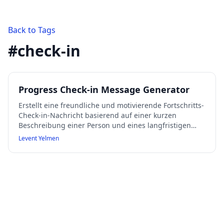
Back to Tags
#
check-in
Progress Check-in Message Generator
Erstellt eine freundliche und motivierende Fortschritts-
Check-in-Nachricht basierend auf einer kurzen
Beschreibung einer Person und eines langfristigen
Projekts. Die Nachricht hebt einen kleinen Erfolg
Levent Yelmen
hervor, fragt nach dem motivierendsten Teil des
Projekts und hilft, den nächsten kleinen Schritt zu
identifizieren.