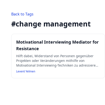
Back to Tags
#
change management
Motivational Interviewing Mediator for
Resistance
Hilft dabei, Widerstand von Personen gegenüber
Projekten oder Veränderungen mithilfe von
Motivational Interviewing-Techniken zu adressieren.
Der Prompt fordert zunächst Kontextinformationen
Levent Yelmen
an und erstellt dann offene Fragen, validierende
Aussagen und Vorschläge zur Überwindung von
Hindernissen, um die Perspektive der Person besser
zu verstehen und zu fördern.