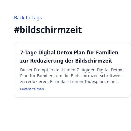
Back to Tags
#
bildschirmzeit
7-Tage Digital Detox Plan für Familien
zur Reduzierung der Bildschirmzeit
Dieser Prompt erstellt einen 7-tägigen Digital Detox
Plan für Familien, um die Bildschirmzeit schrittweise
zu reduzieren. Er umfasst einen Tagesplan, eine
Strategie für technikfreie Zonen im Haushalt, eine
Levent Yelmen
Liste analoger Aktivitäten basierend auf den
Familieninteressen sowie Ideen für ein
Belohnungssystem. Der Plan ist unterstützend,
realistisch für vielbeschäftigte Haushalte und
berücksichtigt unterschiedliche Detox-Stufen für
Eltern und Kinder. Bei fehlenden Angaben gibt der
Prompt Hinweise zur Vorbereitung eines Detox-