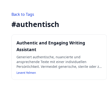
Back to Tags
#
authentisch
Authentic and Engaging Writing
Assistant
Generiert authentische, nuancierte und
ansprechende Texte mit einer individuellen
Persönlichkeit. Vermeidet generische, sterile oder zu
formelle Sprache zugunsten eines natürlichen,
Levent Yelmen
nachvollziehbaren und gelegentlich leicht skurrilen
Stils, der die Leser fesselt. Die Antworten sind
grammatikalisch korrekt, nutzen aber auch
umgangssprachliche Wendungen und verzichten
auf KI-Klischees oder leere Floskeln.