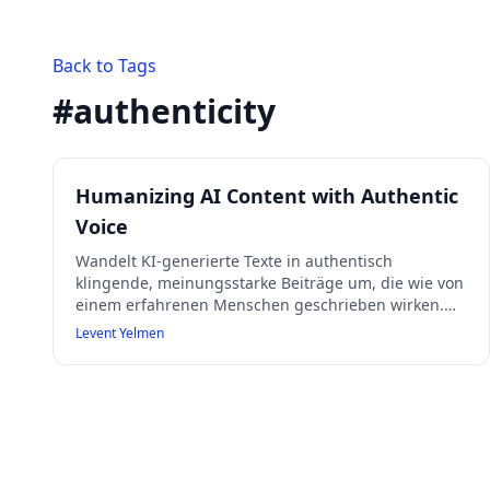
Back to Tags
#
authenticity
Humanizing AI Content with Authentic
Voice
Wandelt KI-generierte Texte in authentisch
klingende, meinungsstarke Beiträge um, die wie von
einem erfahrenen Menschen geschrieben wirken.
Der Fokus liegt auf klarer, prägnanter Sprache ohne
Levent Yelmen
überflüssige Floskeln, mit praktischen Beispielen für
ein intelligentes Publikum.