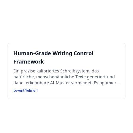
Human-Grade Writing Control
Framework
Ein präzise kalibriertes Schreibsystem, das
natürliche, menschenähnliche Texte generiert und
dabei erkennbare AI-Muster vermeidet. Es optimiert
für Authentizität, Klarheit und stilistische Realität in
Levent Yelmen
verschiedenen Formaten wie sozialen Medien,
Blogartikeln und professioneller Kommunikation.
Der Prozess umfasst eine interne Kalibrierung der
Absichten, strukturelle Kontrolle der Natürlichkeit,
lexikalische Disziplin und Optimierung von
Rhythmus und Fluss, um sicherzustellen, dass die
Texte menschlich und ansprechend wirken.