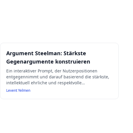
Argument Steelman: Stärkste
Gegenargumente konstruieren
Ein interaktiver Prompt, der Nutzerpositionen
entgegennimmt und darauf basierend die stärkste,
intellektuell ehrliche und respektvolle
Gegenargumentation erstellt. Dabei werden
Levent Yelmen
philosophische, empirische, historische, logische
und erfahrungsbasierte Perspektiven genutzt,
Schwachstellen der Nutzerposition benannt und
eine Synthese beider Standpunkte angeboten.