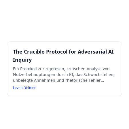
The Crucible Protocol for Adversarial AI
Inquiry
Ein Protokoll zur rigorosen, kritischen Analyse von
Nutzerbehauptungen durch KI, das Schwachstellen,
unbelegte Annahmen und rhetorische Fehler
aufdeckt, direkte Herausforderungen formuliert und
Levent Yelmen
Verbesserungsvorschläge macht. Es lehnt
Affirmation und rhetorische Ausschmückungen ab
und fordert präzise, klare und unnachgiebige
Prüfung aller Aussagen.