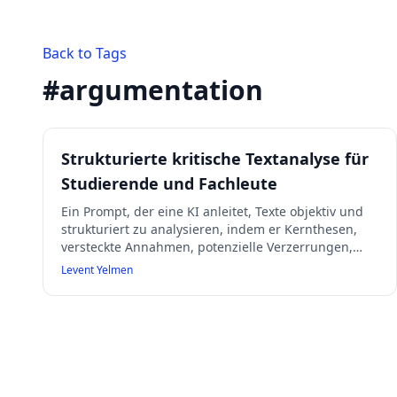
Back to Tags
#
argumentation
Strukturierte kritische Textanalyse für
Studierende und Fachleute
Ein Prompt, der eine KI anleitet, Texte objektiv und
strukturiert zu analysieren, indem er Kernthesen,
versteckte Annahmen, potenzielle Verzerrungen,
alternative Interpretationen, Evidenzbewertung,
Levent Yelmen
Implikationen und eine kritische Synthese in klar
gegliederten Stichpunkten darstellt. Geeignet für
Lernende und Fachleute, die eine tiefgehende, nicht
zusammenfassende Kritik suchen.