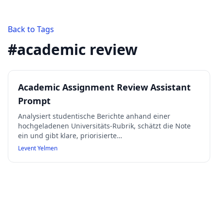
Back to Tags
#
academic review
Academic Assignment Review Assistant
Prompt
Analysiert studentische Berichte anhand einer
hochgeladenen Universitäts-Rubrik, schätzt die Note
ein und gibt klare, priorisierte
Verbesserungsvorschläge mit Belegen aus den
Levent Yelmen
bereitgestellten Materialien. Vermeidet Erfindungen
und fordert bei fehlenden Informationen gezielt nach.