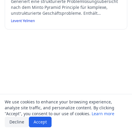
Generiert eine strukturierte Problemlösungsübersicht
nach dem Minto Pyramid Principle für komplexe,
unstrukturierte Geschäftsprobleme. Enthält
Situationsanalyse (SCQ), MECE-konforme
Levent Yelmen
Problemzerlegung, Analyse mit Beweisanforderungen,
strategische Empfehlungen und Umsetzungsplan.
Geeignet für Präsentationen vor Lenkungsausschüssen
oder Vorständen, mit professionellem, klaren und
hypothesengeleitetem Stil.
We use cookies to enhance your browsing experience,
analyze site traffic, and personalize content. By clicking
"Accept", you consent to our use of cookies.
Learn more
Decline
Accept