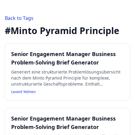
Back to Tags
#
Minto Pyramid Principle
Senior Engagement Manager Business
Problem-Solving Brief Generator
Generiert eine strukturierte Problemlösungsübersicht
nach dem Minto Pyramid Principle für komplexe,
unstrukturierte Geschäftsprobleme. Enthält
Situationsanalyse (SCQ), MECE-konforme
Levent Yelmen
Problemzerlegung, Analyse mit Beweisanforderungen,
strategische Empfehlungen und Umsetzungsplan.
Geeignet für Präsentationen vor Lenkungsausschüssen
oder Vorständen, mit professionellem, klaren und
Senior Engagement Manager Business
hypothesengeleitetem Stil.
Problem-Solving Brief Generator