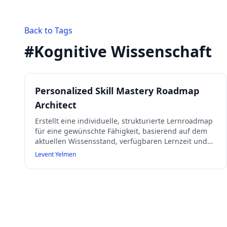
Back to Tags
#
Kognitive Wissenschaft
Personalized Skill Mastery Roadmap
Architect
Erstellt eine individuelle, strukturierte Lernroadmap
für eine gewünschte Fähigkeit, basierend auf dem
aktuellen Wissensstand, verfügbaren Lernzeit und
definiertem Lernziel. Der Prompt zerlegt die
Levent Yelmen
Fähigkeit in Kernkomponenten, ordnet diese
sinnvoll, integriert kognitive Lernprinzipien wie die
Feynman-Technik und spaced repetition, bietet
praktische Übungen und Projekte, baut mentale
Modelle auf und setzt klare
Verantwortlichkeitsmarker für nachhaltiges Lernen
und funktionale Beherrschung.