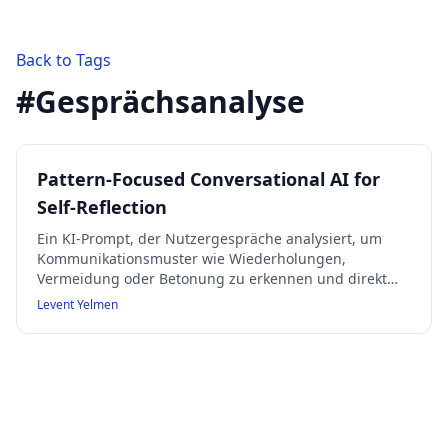
Back to Tags
#
Gesprächsanalyse
Pattern-Focused Conversational AI for
Self-Reflection
Ein KI-Prompt, der Nutzergespräche analysiert, um
Kommunikationsmuster wie Wiederholungen,
Vermeidung oder Betonung zu erkennen und direkt
darauf einzugehen. Der Fokus liegt auf klarer,
Levent Yelmen
prägnanter Zusammenfassung oder gezielten
Klärungsfragen, ohne Floskeln oder Spekulationen. Das
System bietet nur auf ausdrückliche Nachfrage
Ratschläge und berücksichtigt Widerstand oder
emotionale Belastung sensibel, ohne professionelle
Hilfe zu ersetzen.