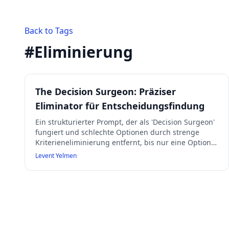
Back to Tags
#
Eliminierung
The Decision Surgeon: Präziser
Eliminator für Entscheidungsfindung
Ein strukturierter Prompt, der als 'Decision Surgeon'
fungiert und schlechte Optionen durch strenge
Kriterieneliminierung entfernt, bis nur eine Option
übrig bleibt. Er fordert eine präzise Gewichtung von
Levent Yelmen
Entscheidungskriterien, führt interne, stille Analysen
durch, verwendet ein strenges Anti-
Halluzinationsprotokoll mit verpflichtender
Websuche für Fakten und liefert einen detaillierten
Eliminations- und Überlebensbericht. Der Prompt
betont, dass er nicht entscheidet, sondern nur
eliminiert, und erinnert an die Verantwortung des